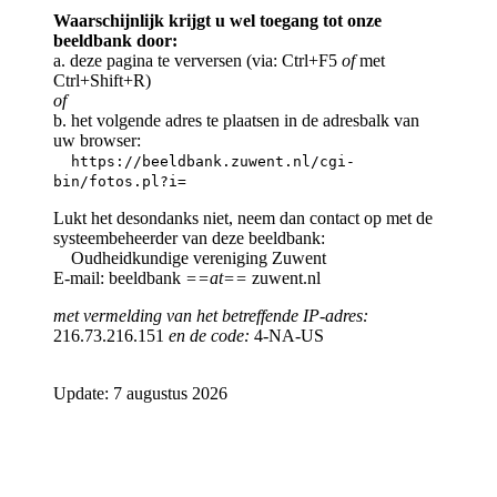
Waarschijnlijk krijgt u wel toegang tot onze
beeldbank door:
a. deze pagina te verversen (via: Ctrl+F5
of
met
Ctrl+Shift+R)
of
b. het volgende adres te plaatsen in de adresbalk van
uw browser:
https://beeldbank.zuwent.nl/cgi-
bin/fotos.pl?i=
Lukt het desondanks niet, neem dan contact op met de
systeembeheerder van deze beeldbank:
Oudheidkundige vereniging Zuwent
E-mail: beeldbank
==at==
zuwent.nl
met vermelding van het betreffende IP-adres:
216.73.216.151
en de code:
4-NA-US
Update: 7 augustus 2026