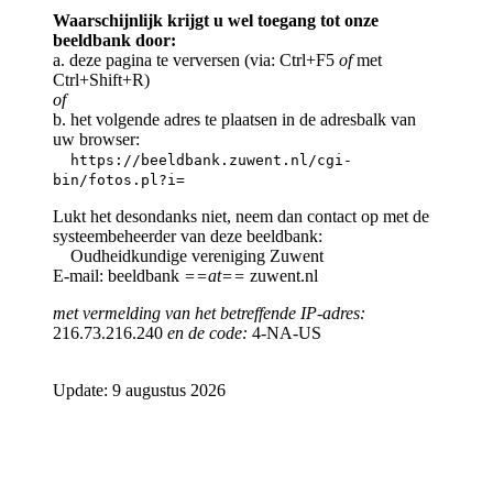
Waarschijnlijk krijgt u wel toegang tot onze
beeldbank door:
a. deze pagina te verversen (via: Ctrl+F5
of
met
Ctrl+Shift+R)
of
b. het volgende adres te plaatsen in de adresbalk van
uw browser:
https://beeldbank.zuwent.nl/cgi-
bin/fotos.pl?i=
Lukt het desondanks niet, neem dan contact op met de
systeembeheerder van deze beeldbank:
Oudheidkundige vereniging Zuwent
E-mail: beeldbank
==at==
zuwent.nl
met vermelding van het betreffende IP-adres:
216.73.216.240
en de code:
4-NA-US
Update: 9 augustus 2026