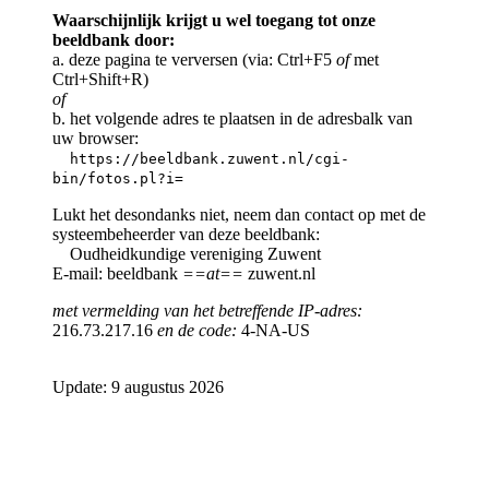
Waarschijnlijk krijgt u wel toegang tot onze
beeldbank door:
a. deze pagina te verversen (via: Ctrl+F5
of
met
Ctrl+Shift+R)
of
b. het volgende adres te plaatsen in de adresbalk van
uw browser:
https://beeldbank.zuwent.nl/cgi-
bin/fotos.pl?i=
Lukt het desondanks niet, neem dan contact op met de
systeembeheerder van deze beeldbank:
Oudheidkundige vereniging Zuwent
E-mail: beeldbank
==at==
zuwent.nl
met vermelding van het betreffende IP-adres:
216.73.217.16
en de code:
4-NA-US
Update: 9 augustus 2026