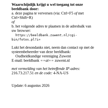
Waarschijnlijk krijgt u wel toegang tot onze
beeldbank door:
a. deze pagina te verversen (via: Ctrl+F5
of
met
Ctrl+Shift+R)
of
b. het volgende adres te plaatsen in de adresbalk van
uw browser:
https://beeldbank.zuwent.nl/cgi-
bin/fotos.pl?i=
Lukt het desondanks niet, neem dan contact op met de
systeembeheerder van deze beeldbank:
Oudheidkundige vereniging Zuwent
E-mail: beeldbank
==at==
zuwent.nl
met vermelding van het betreffende IP-adres:
216.73.217.51
en de code:
4-NA-US
Update: 6 augustus 2026