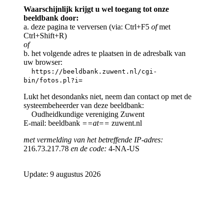
Waarschijnlijk krijgt u wel toegang tot onze
beeldbank door:
a. deze pagina te verversen (via: Ctrl+F5
of
met
Ctrl+Shift+R)
of
b. het volgende adres te plaatsen in de adresbalk van
uw browser:
https://beeldbank.zuwent.nl/cgi-
bin/fotos.pl?i=
Lukt het desondanks niet, neem dan contact op met de
systeembeheerder van deze beeldbank:
Oudheidkundige vereniging Zuwent
E-mail: beeldbank
==at==
zuwent.nl
met vermelding van het betreffende IP-adres:
216.73.217.78
en de code:
4-NA-US
Update: 9 augustus 2026