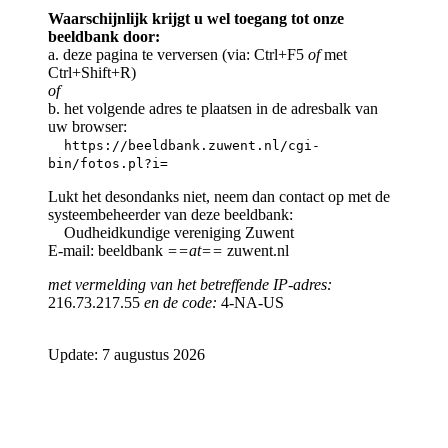
Waarschijnlijk krijgt u wel toegang tot onze
beeldbank door:
a. deze pagina te verversen (via: Ctrl+F5
of
met
Ctrl+Shift+R)
of
b. het volgende adres te plaatsen in de adresbalk van
uw browser:
https://beeldbank.zuwent.nl/cgi-
bin/fotos.pl?i=
Lukt het desondanks niet, neem dan contact op met de
systeembeheerder van deze beeldbank:
Oudheidkundige vereniging Zuwent
E-mail: beeldbank
==at==
zuwent.nl
met vermelding van het betreffende IP-adres:
216.73.217.55
en de code:
4-NA-US
Update: 7 augustus 2026