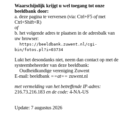
Waarschijnlijk krijgt u wel toegang tot onze
beeldbank door:
a. deze pagina te verversen (via: Ctrl+F5
of
met
Ctrl+Shift+R)
of
b. het volgende adres te plaatsen in de adresbalk van
uw browser:
https://beeldbank.zuwent.nl/cgi-
bin/fotos.pl?i=03734
Lukt het desondanks niet, neem dan contact op met de
systeembeheerder van deze beeldbank:
Oudheidkundige vereniging Zuwent
E-mail: beeldbank
==at==
zuwent.nl
met vermelding van het betreffende IP-adres:
216.73.216.183
en de code:
4-NA-US
Update: 7 augustus 2026