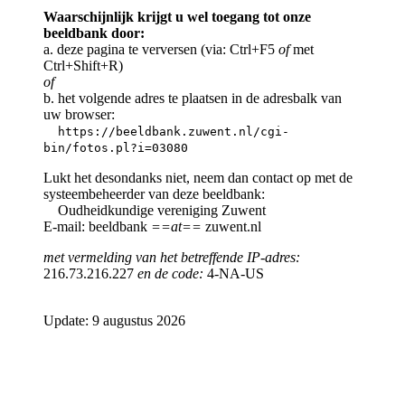
Waarschijnlijk krijgt u wel toegang tot onze
beeldbank door:
a. deze pagina te verversen (via: Ctrl+F5
of
met
Ctrl+Shift+R)
of
b. het volgende adres te plaatsen in de adresbalk van
uw browser:
https://beeldbank.zuwent.nl/cgi-
bin/fotos.pl?i=03080
Lukt het desondanks niet, neem dan contact op met de
systeembeheerder van deze beeldbank:
Oudheidkundige vereniging Zuwent
E-mail: beeldbank
==at==
zuwent.nl
met vermelding van het betreffende IP-adres:
216.73.216.227
en de code:
4-NA-US
Update: 9 augustus 2026