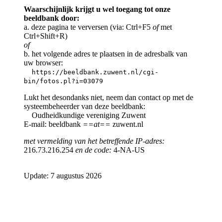
Waarschijnlijk krijgt u wel toegang tot onze
beeldbank door:
a. deze pagina te verversen (via: Ctrl+F5
of
met
Ctrl+Shift+R)
of
b. het volgende adres te plaatsen in de adresbalk van
uw browser:
https://beeldbank.zuwent.nl/cgi-
bin/fotos.pl?i=03079
Lukt het desondanks niet, neem dan contact op met de
systeembeheerder van deze beeldbank:
Oudheidkundige vereniging Zuwent
E-mail: beeldbank
==at==
zuwent.nl
met vermelding van het betreffende IP-adres:
216.73.216.254
en de code:
4-NA-US
Update: 7 augustus 2026