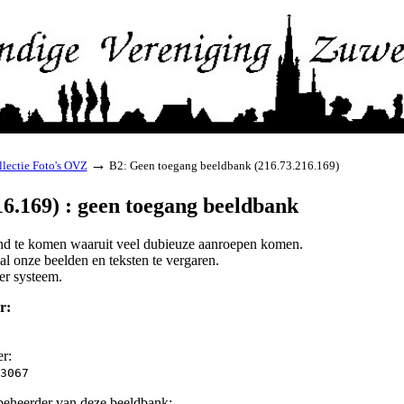
→
lectie Foto's OVZ
B2: Geen toegang beeldbank (216.73.216.169)
6.169) : geen toegang beeldbank
land te komen waaruit veel dubieuze aanroepen komen.
l onze beelden en teksten te vergaren.
er systeem.
r:
er:
3067
beheerder van deze beeldbank: