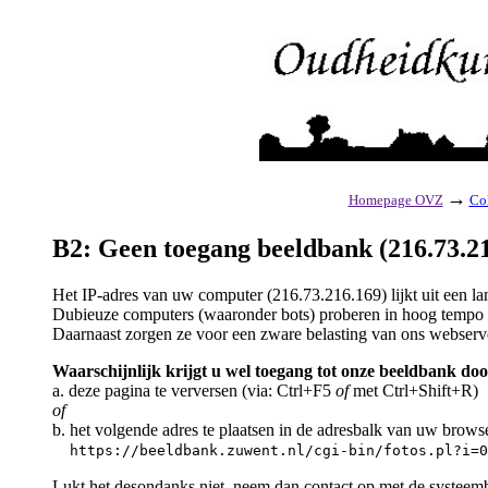
→
Homepage OVZ
Col
B2: Geen toegang beeldbank (216.73.21
Het IP-adres van uw computer (216.73.216.169) lijkt uit een 
Dubieuze computers (waaronder bots) proberen in hoog tempo a
Daarnaast zorgen ze voor een zware belasting van ons webserv
Waarschijnlijk krijgt u wel toegang tot onze beeldbank doo
a. deze pagina te verversen (via: Ctrl+F5
of
met Ctrl+Shift+R)
of
b. het volgende adres te plaatsen in de adresbalk van uw brows
https://beeldbank.zuwent.nl/cgi-bin/fotos.pl?i=0
Lukt het desondanks niet, neem dan contact op met de systeem