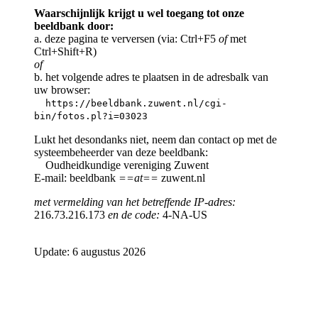
Waarschijnlijk krijgt u wel toegang tot onze
beeldbank door:
a. deze pagina te verversen (via: Ctrl+F5
of
met
Ctrl+Shift+R)
of
b. het volgende adres te plaatsen in de adresbalk van
uw browser:
https://beeldbank.zuwent.nl/cgi-
bin/fotos.pl?i=03023
Lukt het desondanks niet, neem dan contact op met de
systeembeheerder van deze beeldbank:
Oudheidkundige vereniging Zuwent
E-mail: beeldbank
==at==
zuwent.nl
met vermelding van het betreffende IP-adres:
216.73.216.173
en de code:
4-NA-US
Update: 6 augustus 2026