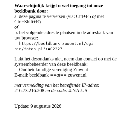
Waarschijnlijk krijgt u wel toegang tot onze
beeldbank door:
a. deze pagina te verversen (via: Ctrl+F5
of
met
Ctrl+Shift+R)
of
b. het volgende adres te plaatsen in de adresbalk van
uw browser:
https://beeldbank.zuwent.nl/cgi-
bin/fotos.pl?i=02227
Lukt het desondanks niet, neem dan contact op met de
systeembeheerder van deze beeldbank:
Oudheidkundige vereniging Zuwent
E-mail: beeldbank
==at==
zuwent.nl
met vermelding van het betreffende IP-adres:
216.73.216.208
en de code:
4-NA-US
Update: 9 augustus 2026