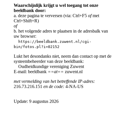
Waarschijnlijk krijgt u wel toegang tot onze
beeldbank door:
a. deze pagina te verversen (via: Ctrl+F5
of
met
Ctrl+Shift+R)
of
b. het volgende adres te plaatsen in de adresbalk van
uw browser:
https://beeldbank.zuwent.nl/cgi-
bin/fotos.pl?i=02152
Lukt het desondanks niet, neem dan contact op met de
systeembeheerder van deze beeldbank:
Oudheidkundige vereniging Zuwent
E-mail: beeldbank
==at==
zuwent.nl
met vermelding van het betreffende IP-adres:
216.73.216.151
en de code:
4-NA-US
Update: 9 augustus 2026