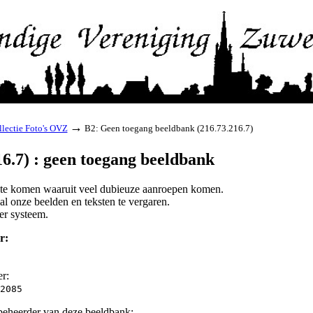
→
lectie Foto's OVZ
B2: Geen toegang beeldbank (216.73.216.7)
6.7) : geen toegang beeldbank
d te komen waaruit veel dubieuze aanroepen komen.
l onze beelden en teksten te vergaren.
er systeem.
r:
er:
2085
beheerder van deze beeldbank: