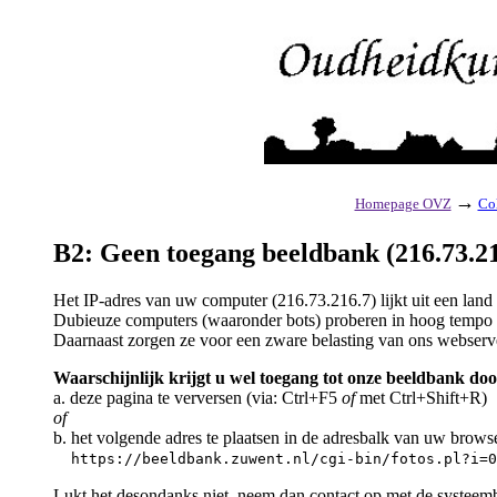
→
Homepage OVZ
Col
B2: Geen toegang beeldbank (216.73.21
Het IP-adres van uw computer (216.73.216.7) lijkt uit een lan
Dubieuze computers (waaronder bots) proberen in hoog tempo a
Daarnaast zorgen ze voor een zware belasting van ons webserv
Waarschijnlijk krijgt u wel toegang tot onze beeldbank doo
a. deze pagina te verversen (via: Ctrl+F5
of
met Ctrl+Shift+R)
of
b. het volgende adres te plaatsen in de adresbalk van uw brows
https://beeldbank.zuwent.nl/cgi-bin/fotos.pl?i=0
Lukt het desondanks niet, neem dan contact op met de systeem