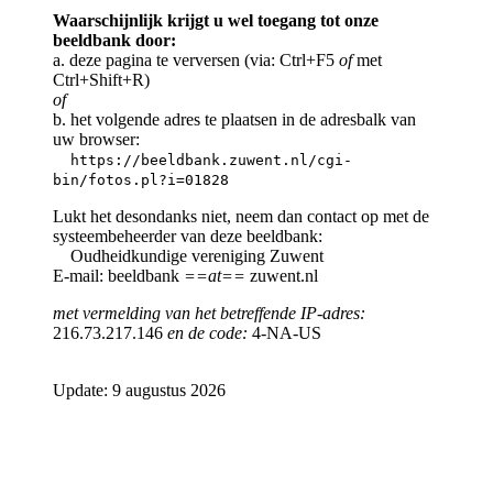
Waarschijnlijk krijgt u wel toegang tot onze
beeldbank door:
a. deze pagina te verversen (via: Ctrl+F5
of
met
Ctrl+Shift+R)
of
b. het volgende adres te plaatsen in de adresbalk van
uw browser:
https://beeldbank.zuwent.nl/cgi-
bin/fotos.pl?i=01828
Lukt het desondanks niet, neem dan contact op met de
systeembeheerder van deze beeldbank:
Oudheidkundige vereniging Zuwent
E-mail: beeldbank
==at==
zuwent.nl
met vermelding van het betreffende IP-adres:
216.73.217.146
en de code:
4-NA-US
Update: 9 augustus 2026