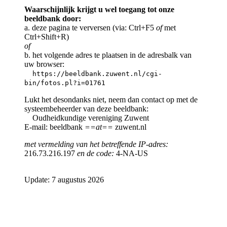
Waarschijnlijk krijgt u wel toegang tot onze
beeldbank door:
a. deze pagina te verversen (via: Ctrl+F5
of
met
Ctrl+Shift+R)
of
b. het volgende adres te plaatsen in de adresbalk van
uw browser:
https://beeldbank.zuwent.nl/cgi-
bin/fotos.pl?i=01761
Lukt het desondanks niet, neem dan contact op met de
systeembeheerder van deze beeldbank:
Oudheidkundige vereniging Zuwent
E-mail: beeldbank
==at==
zuwent.nl
met vermelding van het betreffende IP-adres:
216.73.216.197
en de code:
4-NA-US
Update: 7 augustus 2026