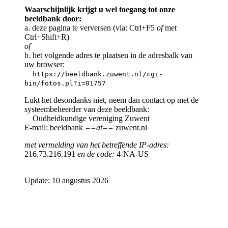
Waarschijnlijk krijgt u wel toegang tot onze
beeldbank door:
a. deze pagina te verversen (via: Ctrl+F5
of
met
Ctrl+Shift+R)
of
b. het volgende adres te plaatsen in de adresbalk van
uw browser:
https://beeldbank.zuwent.nl/cgi-
bin/fotos.pl?i=01757
Lukt het desondanks niet, neem dan contact op met de
systeembeheerder van deze beeldbank:
Oudheidkundige vereniging Zuwent
E-mail: beeldbank
==at==
zuwent.nl
met vermelding van het betreffende IP-adres:
216.73.216.191
en de code:
4-NA-US
Update: 10 augustus 2026