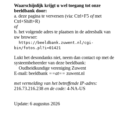
Waarschijnlijk krijgt u wel toegang tot onze
beeldbank door:
a. deze pagina te verversen (via: Ctrl+F5
of
met
Ctrl+Shift+R)
of
b. het volgende adres te plaatsen in de adresbalk van
uw browser:
https://beeldbank.zuwent.nl/cgi-
bin/fotos.pl?i=01421
Lukt het desondanks niet, neem dan contact op met de
systeembeheerder van deze beeldbank:
Oudheidkundige vereniging Zuwent
E-mail: beeldbank
==at==
zuwent.nl
met vermelding van het betreffende IP-adres:
216.73.216.238
en de code:
4-NA-US
Update: 6 augustus 2026