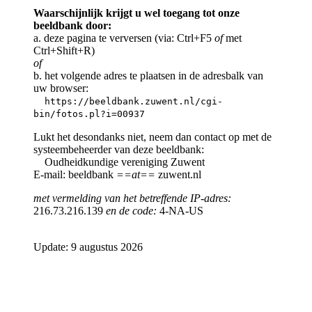
Waarschijnlijk krijgt u wel toegang tot onze
beeldbank door:
a. deze pagina te verversen (via: Ctrl+F5
of
met
Ctrl+Shift+R)
of
b. het volgende adres te plaatsen in de adresbalk van
uw browser:
https://beeldbank.zuwent.nl/cgi-
bin/fotos.pl?i=00937
Lukt het desondanks niet, neem dan contact op met de
systeembeheerder van deze beeldbank:
Oudheidkundige vereniging Zuwent
E-mail: beeldbank
==at==
zuwent.nl
met vermelding van het betreffende IP-adres:
216.73.216.139
en de code:
4-NA-US
Update: 9 augustus 2026