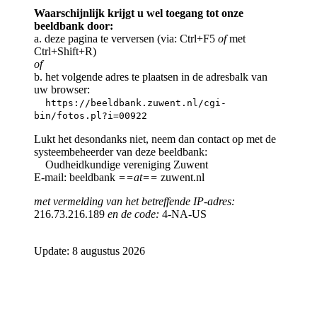
Waarschijnlijk krijgt u wel toegang tot onze
beeldbank door:
a. deze pagina te verversen (via: Ctrl+F5
of
met
Ctrl+Shift+R)
of
b. het volgende adres te plaatsen in de adresbalk van
uw browser:
https://beeldbank.zuwent.nl/cgi-
bin/fotos.pl?i=00922
Lukt het desondanks niet, neem dan contact op met de
systeembeheerder van deze beeldbank:
Oudheidkundige vereniging Zuwent
E-mail: beeldbank
==at==
zuwent.nl
met vermelding van het betreffende IP-adres:
216.73.216.189
en de code:
4-NA-US
Update: 8 augustus 2026