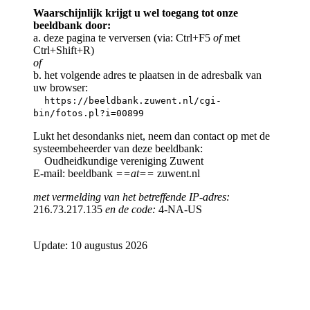
Waarschijnlijk krijgt u wel toegang tot onze
beeldbank door:
a. deze pagina te verversen (via: Ctrl+F5
of
met
Ctrl+Shift+R)
of
b. het volgende adres te plaatsen in de adresbalk van
uw browser:
https://beeldbank.zuwent.nl/cgi-
bin/fotos.pl?i=00899
Lukt het desondanks niet, neem dan contact op met de
systeembeheerder van deze beeldbank:
Oudheidkundige vereniging Zuwent
E-mail: beeldbank
==at==
zuwent.nl
met vermelding van het betreffende IP-adres:
216.73.217.135
en de code:
4-NA-US
Update: 10 augustus 2026