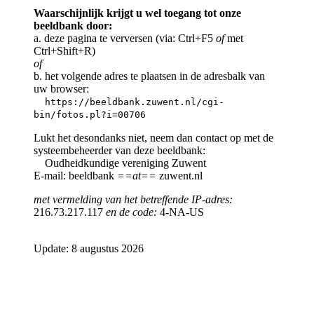
Waarschijnlijk krijgt u wel toegang tot onze
beeldbank door:
a. deze pagina te verversen (via: Ctrl+F5
of
met
Ctrl+Shift+R)
of
b. het volgende adres te plaatsen in de adresbalk van
uw browser:
https://beeldbank.zuwent.nl/cgi-
bin/fotos.pl?i=00706
Lukt het desondanks niet, neem dan contact op met de
systeembeheerder van deze beeldbank:
Oudheidkundige vereniging Zuwent
E-mail: beeldbank
==at==
zuwent.nl
met vermelding van het betreffende IP-adres:
216.73.217.117
en de code:
4-NA-US
Update: 8 augustus 2026