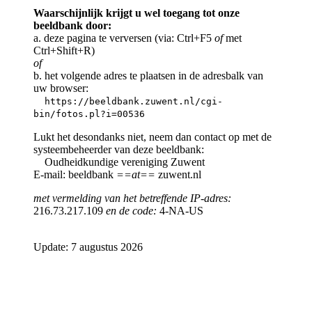
Waarschijnlijk krijgt u wel toegang tot onze
beeldbank door:
a. deze pagina te verversen (via: Ctrl+F5
of
met
Ctrl+Shift+R)
of
b. het volgende adres te plaatsen in de adresbalk van
uw browser:
https://beeldbank.zuwent.nl/cgi-
bin/fotos.pl?i=00536
Lukt het desondanks niet, neem dan contact op met de
systeembeheerder van deze beeldbank:
Oudheidkundige vereniging Zuwent
E-mail: beeldbank
==at==
zuwent.nl
met vermelding van het betreffende IP-adres:
216.73.217.109
en de code:
4-NA-US
Update: 7 augustus 2026